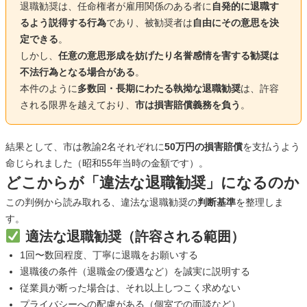
退職勧奨は、任命権者が雇用関係のある者に
自発的に退職す
るよう説得する行為
であり、被勧奨者は
自由にその意思を決
定できる
。
しかし、
任意の意思形成を妨げたり名誉感情を害する勧奨は
不法行為となる場合がある
。
本件のように
多数回・長期にわたる執拗な退職勧奨
は、許容
される限界を越えており、
市は損害賠償義務を負う
。
結果として、市は教諭2名それぞれに
50万円の損害賠償
を支払うよう
命じられました（昭和55年当時の金額です）。
どこからが「違法な退職勧奨」になるのか
この判例から読み取れる、違法な退職勧奨の
判断基準
を整理しま
す。
適法な退職勧奨（許容される範囲）
1回〜数回程度、丁寧に退職をお願いする
退職後の条件（退職金の優遇など）を誠実に説明する
従業員が断った場合は、それ以上しつこく求めない
プライバシーへの配慮がある（個室での面談など）