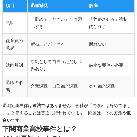
項目
退職勧奨
解雇
「辞めてください」とお願
「辞めさせる」強制
意味
いする
的な終了
従業員の
断ることができる
断れない
意思
原則として自由（ただし限
法的規制
厳格な要件が必要
界あり）
退職の形
合意退職・自己都合退職
会社都合退職
態
退職勧奨自体は
違法ではありません
。会社が「できれば辞めてほし
い」と伝えることは普通に行われています。問題は、その
方法や度
合い
です。
下関商業高校事件とは？