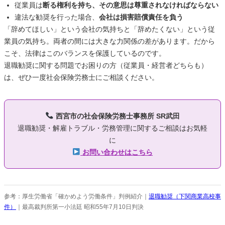
従業員は
断る権利を持ち、その意思は尊重されなければならない
違法な勧奨を行った場合、
会社は損害賠償責任を負う
「辞めてほしい」という会社の気持ちと「辞めたくない」という従
業員の気持ち。両者の間には大きな力関係の差があります。だから
こそ、法律はこのバランスを保護しているのです。
退職勧奨に関する問題でお困りの方（従業員・経営者どちらも）
は、ぜひ一度社会保険労務士にご相談ください。
西宮市の社会保険労務士事務所 SR武田
退職勧奨・解雇トラブル・労務管理に関するご相談はお気軽
に
お問い合わせはこちら
参考：厚生労働省「確かめよう労働条件」判例紹介｜
退職勧奨（下関商業高校事
件）
｜最高裁判所第一小法廷 昭和55年7月10日判決