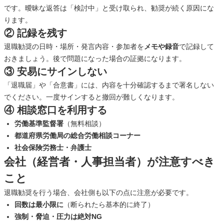
です。曖昧な返答は「検討中」と受け取られ、勧奨が続く原因にな
ります。
② 記録を残す
退職勧奨の日時・場所・発言内容・参加者を
メモや録音
で記録して
おきましょう。後で問題になった場合の証拠になります。
③ 安易にサインしない
「退職届」や「合意書」には、内容を十分確認するまで署名しない
でください。一度サインすると撤回が難しくなります。
④ 相談窓口を利用する
労働基準監督署
（無料相談）
都道府県労働局の総合労働相談コーナー
社会保険労務士・弁護士
会社（経営者・人事担当者）が注意すべき
こと
退職勧奨を行う場合、会社側も以下の点に注意が必要です。
回数は最小限に
（断られたら基本的に終了）
強制・脅迫・圧力は絶対NG