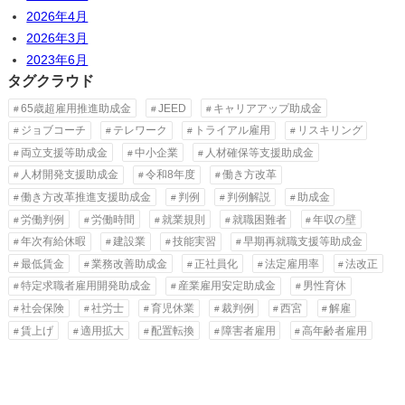
2026年4月
2026年3月
2023年6月
タグクラウド
65歳超雇用推進助成金
JEED
キャリアアップ助成金
ジョブコーチ
テレワーク
トライアル雇用
リスキリング
両立支援等助成金
中小企業
人材確保等支援助成金
人材開発支援助成金
令和8年度
働き方改革
働き方改革推進支援助成金
判例
判例解説
助成金
労働判例
労働時間
就業規則
就職困難者
年収の壁
年次有給休暇
建設業
技能実習
早期再就職支援等助成金
最低賃金
業務改善助成金
正社員化
法定雇用率
法改正
特定求職者雇用開発助成金
産業雇用安定助成金
男性育休
社会保険
社労士
育児休業
裁判例
西宮
解雇
賃上げ
適用拡大
配置転換
障害者雇用
高年齢者雇用