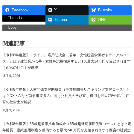
Facebook
X
Bluesky
Threads
Hatena
LINE
Copy
関連記事
【令和8年度版】トライアル雇用助成金（若年・女性建設労働者トライアルコー
ス）とは？建設業が若手・女性を試用採用すると1人最大24万円が支給されます
｜西宮の社労士が解説
8月 9, 2026
【令和8年度版】人材開発支援助成金（事業展開等リスキリング支援コース）と
は？DX・AIなど新規事業参入に向けた社員の学び直し費用を最大75%補助｜西
宮の社労士が解説
8月 9, 2026
【令和8年度版】65歳超雇用推進助成金（65歳超継続雇用促進コース）とは？定
年延長・継続雇用制度を整備すると最大240万円が支給されます｜西宮の社労士