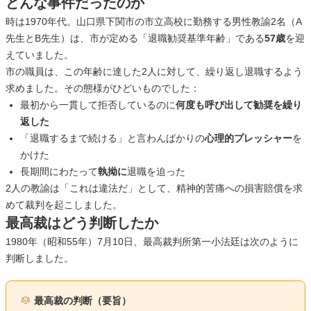
どんな事件だったのか
時は1970年代。山口県下関市の市立高校に勤務する男性教諭2名（A
先生とB先生）は、市が定める「退職勧奨基準年齢」である
57歳
を迎
えていました。
市の職員は、この年齢に達した2人に対して、繰り返し退職するよう
求めました。その態様がひどいものでした：
最初から一貫して拒否しているのに
何度も呼び出して勧奨を繰り
返した
「退職するまで続ける」と言わんばかりの
心理的プレッシャー
を
かけた
長期間にわたって
執拗に
退職を迫った
2人の教諭は「これは違法だ」として、精神的苦痛への損害賠償を求
めて裁判を起こしました。
最高裁はどう判断したか
1980年（昭和55年）7月10日、最高裁判所第一小法廷は次のように
判断しました。
最高裁の判断（要旨）