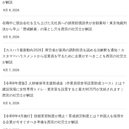
が解説
8月 8, 2026
在職中に競合会社を立ち上げた元社員への損害賠償請求が全額棄却！東京地裁判
決から学ぶ「懲戒解雇」の落とし穴を西宮の社労士が解説
8月 8, 2026
【カスハラ最新動向2026】厚労省が薬局の調剤拒否を認める法解釈を通知！カ
スタマーハラスメントから従業員を守るために企業がすべきことを西宮の社労士
が解説
8月 7, 2026
【令和8年度版】人材確保等支援助成金（作業員宿舎等設置助成コース）とは？
建設現場に女性専用トイレ・更衣室を設置すると最大90万円が支給されます｜
西宮の社労士が解説
8月 6, 2026
【令和9年4月施行】技能実習制度が廃止！育成就労制度とは？外国人を採用す
る企業が今すぐすべき準備を西宮の社労士が解説