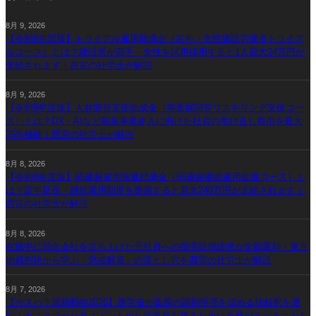
8月 9, 2026
【令和8年度版】トライアル雇用助成金（若年・女性建設労働者トライア
ルコース）とは？建設業が若手・女性を試用採用すると1人最大24万円が
支給されます｜西宮の社労士が解説
8月 9, 2026
【令和8年度版】人材開発支援助成金（事業展開等リスキリング支援コー
ス）とは？DX・AIなど新規事業参入に向けた社員の学び直し費用を最大
75%補助｜西宮の社労士が解説
8月 8, 2026
【令和8年度版】65歳超雇用推進助成金（65歳超継続雇用促進コース）と
は？定年延長・継続雇用制度を整備すると最大240万円が支給されます｜
西宮の社労士が解説
8月 8, 2026
在職中に競合会社を立ち上げた元社員への損害賠償請求が全額棄却！東京
地裁判決から学ぶ「懲戒解雇」の落とし穴を西宮の社労士が解説
8月 7, 2026
【カスハラ最新動向2026】厚労省が薬局の調剤拒否を認める法解釈を通
知！カスタマーハラスメントから従業員を守るために企業がすべきことを