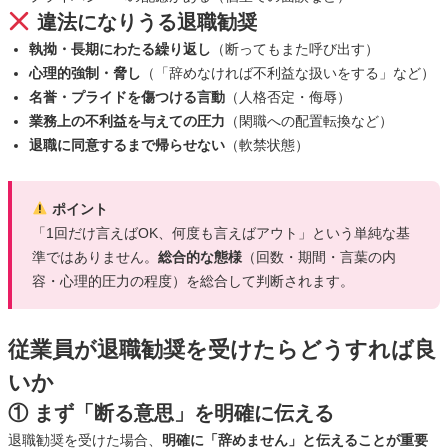
違法になりうる退職勧奨
執拗・長期にわたる繰り返し
（断ってもまた呼び出す）
心理的強制・脅し
（「辞めなければ不利益な扱いをする」など）
名誉・プライドを傷つける言動
（人格否定・侮辱）
業務上の不利益を与えての圧力
（閑職への配置転換など）
退職に同意するまで帰らせない
（軟禁状態）
ポイント
「1回だけ言えばOK、何度も言えばアウト」という単純な基
準ではありません。
総合的な態様
（回数・期間・言葉の内
容・心理的圧力の程度）を総合して判断されます。
従業員が退職勧奨を受けたらどうすれば良
いか
① まず「断る意思」を明確に伝える
退職勧奨を受けた場合、
明確に「辞めません」と伝えることが重要