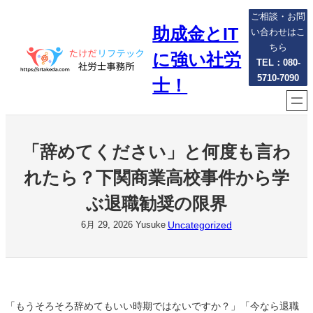
内
ご相談・お問
助成金とIT
容
い合わせはこ
を
ちら
に強い社労
ス
TEL：080-
5710-7090
キ
士！
ッ
プ
「辞めてください」と何度も言わ
れたら？下関商業高校事件から学
ぶ退職勧奨の限界
Uncategorized
6月 29, 2026
Yusuke
「もうそろそろ辞めてもいい時期ではないですか？」「今なら退職