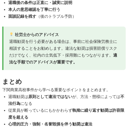
退職後の条件は正直に・誠実に説明
本人の意思確認を丁寧に行う
面談記録を残す
（後のトラブル予防）
社労士からのアドバイス
退職勧奨を行う必要がある場合は、事前に社会保険労務士に
相談することをお勧めします。違法な勧奨は損害賠償リスク
だけでなく、社内の士気低下・採用難にもつながります。
適
法な手順でのアドバイスが重要です。
まとめ
下関商業高校事件から学べる重要なポイントをまとめます。
退職勧奨は
原則として違法ではない
が、方法・態様によっては
不
法行為
になる
従業員が断っているにもかかわらず
執拗に繰り返す勧奨は許容限
度を超える
心理的圧力・強制・名誉毀損を伴う勧奨は違法