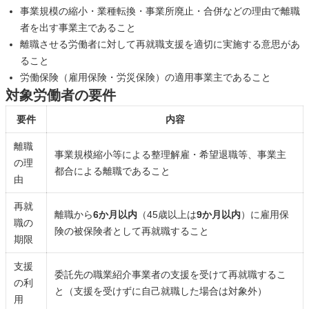
事業規模の縮小・業種転換・事業所廃止・合併などの理由で離職
者を出す事業主であること
離職させる労働者に対して再就職支援を適切に実施する意思があ
ること
労働保険（雇用保険・労災保険）の適用事業主であること
対象労働者の要件
要件
内容
離職
事業規模縮小等による整理解雇・希望退職等、事業主
の理
都合による離職であること
由
再就
離職から
6か月以内
（45歳以上は
9か月以内
）に雇用保
職の
険の被保険者として再就職すること
期限
支援
委託先の職業紹介事業者の支援を受けて再就職するこ
の利
と（支援を受けずに自己就職した場合は対象外）
用