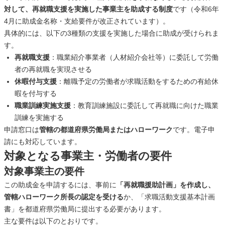
対して、再就職支援を実施した事業主を助成する制度
です（令和6年
4月に助成金名称・支給要件が改正されています）。
具体的には、以下の3種類の支援を実施した場合に助成が受けられま
す。
再就職支援
：職業紹介事業者（人材紹介会社等）に委託して労働
者の再就職を実現させる
休暇付与支援
：離職予定の労働者が求職活動をするための有給休
暇を付与する
職業訓練実施支援
：教育訓練施設に委託して再就職に向けた職業
訓練を実施する
申請窓口は
管轄の都道府県労働局またはハローワーク
です。電子申
請にも対応しています。
対象となる事業主・労働者の要件
対象事業主の要件
この助成金を申請するには、事前に
「再就職援助計画」を作成し、
管轄ハローワーク所長の認定を受ける
か、「求職活動支援基本計画
書」を都道府県労働局に提出する必要があります。
主な要件は以下のとおりです。