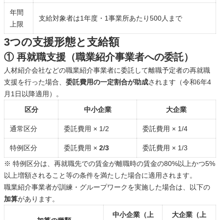
年間
支給対象者は1年度・1事業所あたり500人まで
上限
3つの支援形態と支給額
① 再就職支援（職業紹介事業者への委託）
人材紹介会社などの職業紹介事業者に委託して離職予定者の再就職
支援を行った場合、
委託費用の一定割合が助成
されます（令和6年4
月1日以降適用）。
区分
中小企業
大企業
通常区分
委託費用 × 1/2
委託費用 × 1/4
特例区分
委託費用 ×
2/3
委託費用 × 1/3
※ 特例区分は、再就職先での賃金が離職時の賃金の80%以上かつ5%
以上増額されること等の条件を満たした場合に適用されます。
職業紹介事業者が訓練・グループワークを実施した場合は、以下の
加算
があります。
中小企業（上
大企業（上