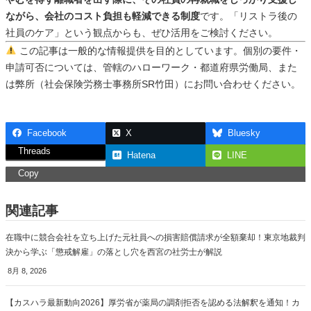
ながら、会社のコスト負担も軽減できる制度
です。「リストラ後の
社員のケア」という観点からも、ぜひ活用をご検討ください。
この記事は一般的な情報提供を目的としています。個別の要件・
申請可否については、管轄のハローワーク・都道府県労働局、また
は弊所（社会保険労務士事務所SR竹田）にお問い合わせください。
Facebook
X
Bluesky
Threads
Hatena
LINE
Copy
関連記事
在職中に競合会社を立ち上げた元社員への損害賠償請求が全額棄却！東京地裁判
決から学ぶ「懲戒解雇」の落とし穴を西宮の社労士が解説
8月 8, 2026
【カスハラ最新動向2026】厚労省が薬局の調剤拒否を認める法解釈を通知！カ