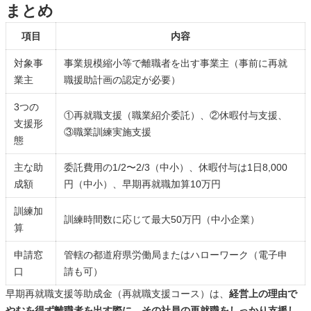
まとめ
項目
内容
対象事
事業規模縮小等で離職者を出す事業主（事前に再就
業主
職援助計画の認定が必要）
3つの
①再就職支援（職業紹介委託）、②休暇付与支援、
支援形
③職業訓練実施支援
態
主な助
委託費用の1/2〜2/3（中小）、休暇付与は1日8,000
成額
円（中小）、早期再就職加算10万円
訓練加
訓練時間数に応じて最大50万円（中小企業）
算
申請窓
管轄の都道府県労働局またはハローワーク（電子申
口
請も可）
早期再就職支援等助成金（再就職支援コース）は、
経営上の理由で
やむを得ず離職者を出す際に、その社員の再就職をしっかり支援し