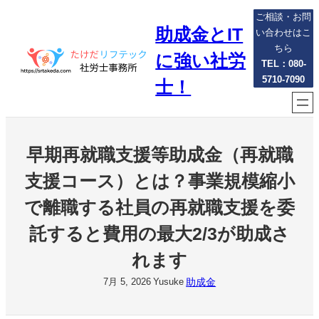
内
ご相談・お問
助成金とIT
容
い合わせはこ
を
ちら
に強い社労
ス
TEL：080-
5710-7090
キ
士！
ッ
プ
早期再就職支援等助成金（再就職
支援コース）とは？事業規模縮小
で離職する社員の再就職支援を委
託すると費用の最大2/3が助成さ
れます
助成金
7月 5, 2026
Yusuke