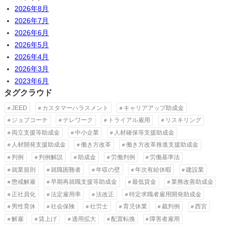
2026年8月
2026年7月
2026年6月
2026年5月
2026年4月
2026年3月
2023年6月
タグクラウド
JEED
カスタマーハラスメント
キャリアアップ助成金
ジョブコーチ
テレワーク
トライアル雇用
リスキリング
両立支援等助成金
中小企業
人材確保等支援助成金
人材開発支援助成金
働き方改革
働き方改革推進支援助成金
判例
判例解説
助成金
労働判例
労働基準法
就業規則
就職困難者
年収の壁
年次有給休暇
建設業
懲戒解雇
早期再就職支援等助成金
最低賃金
業務改善助成金
正社員化
法定雇用率
法改正
特定求職者雇用開発助成金
男性育休
社会保険
社労士
育児休業
裁判例
西宮
解雇
賃上げ
適用拡大
配置転換
障害者雇用