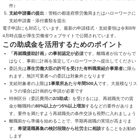
件）
支給申請書の提出
：管轄の都道府県労働局またはハローワークに
支給申請書・添付書類を提出
電子申請にも対応しています。最新の申請様式・支給要領は令和8年
4月時点版が厚生労働省ウェブサイトで公開されています。
この助成金を活用するためのポイント
「再就職援助計画」の事前認定が必須
です。離職者が出てからで
はなく、事前に計画を策定してハローワークへ提出してください
委託先は
厚生労働大臣の許可を受けた有料職業紹介事業者
に限ら
れます。無許可業者への委託は対象外となります
支給対象者の上限は
1事業所あたり年間500人
です。大規模なリス
トラの場合は計画的な申請が必要です
特例区分（委託費用の
2/3助成
）を受けるには、再就職先での賃
金が離職時の
80%以上かつ5%以上増加
するなどの要件がありま
す。要件を満たすよう再就職先の条件交渉も視野に入れましょう
離職前から準備を始めることで、早期再就職の実現が高まりま
す。
希望退職募集の検討段階から社労士に相談
することをお勧め
します