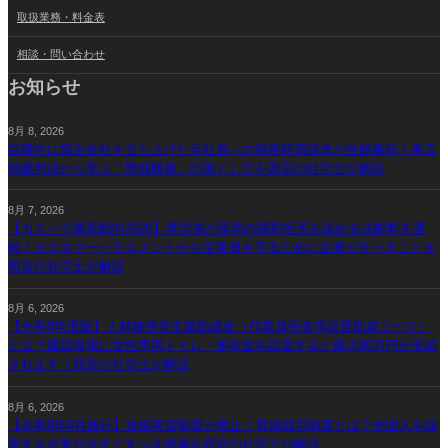
取扱業務・料金表
相談・問い合わせ
お知らせ
8月 8, 2026
在職中に競合会社を立ち上げた元社員への損害賠償請求が全額棄却！東京
地裁判決から学ぶ「懲戒解雇」の落とし穴を西宮の社労士が解説
8月 7, 2026
【カスハラ最新動向2026】厚労省が薬局の調剤拒否を認める法解釈を通
知！カスタマーハラスメントから従業員を守るために企業がすべきことを
西宮の社労士が解説
8月 6, 2026
【令和8年度版】人材確保等支援助成金（作業員宿舎等設置助成コース）
とは？建設現場に女性専用トイレ・更衣室を設置すると最大90万円が支給
されます｜西宮の社労士が解説
8月 6, 2026
【令和9年4月施行】技能実習制度が廃止！育成就労制度とは？外国人を採
用する企業が今すぐすべき準備を西宮の社労士が解説