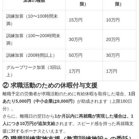
加算の種類
限）
限）
訓練加算（10〜100時間未
15万円
10万円
満）
訓練加算（100〜200時間未
30万円
20万円
満）
訓練加算（200時間以上）
50万円
30万円
グループワーク加算（3回以
1万円
1万円
上）
② 求職活動のための休暇付与支援
離職予定の労働者が求職活動のために有給休暇を取得した場合、
1日
あたり5,000円（中小企業は8,000円）
が助成されます（上限180日
分）。
さらに、離職日の翌日から
1か月以内に再就職が実現した場合は、1
人につき10万円が追加支給
されます。スピード感を持った再就職支
援に対するボーナスといえます。