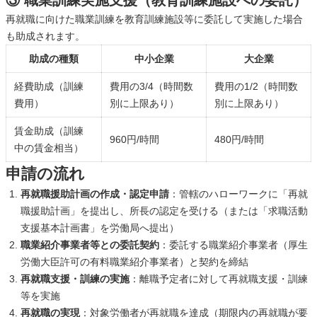
③ 職業訓練実施支援（教育訓練施設への委託）
再就職に向けた職業訓練を教育訓練施設等に委託して実施した場合
も助成されます。
助成の種類
中小企業
大企業
経費助成（訓練
費用の3/4（時間数
費用の1/2（時間数
費用）
別に上限あり）
別に上限あり）
賃金助成（訓練
960円/時間
480円/時間
中の賃金相当）
申請の流れ
再就職援助計画の作成・認定申請
：管轄のハローワークに「再就
職援助計画」を提出し、所長の認定を受ける（または「求職活動
支援基本計画書」を労働局へ提出）
職業紹介事業者等との委託契約
：委託する職業紹介事業者（厚生
労働大臣許可の有料職業紹介事業者）と契約を締結
再就職支援・訓練の実施
：離職予定者に対して再就職支援・訓練
等を実施
再就職の実現
：対象労働者が再就職を達成（期限内の再就職が要