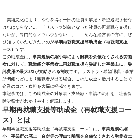
「業績悪化により、やむを得ず一部の社員を解雇・希望退職させな
ければならない…」「リストラ対象となった社員の再就職を支援し
たいが、専門的なノウハウがない…」——そんな経営者の方に、ぜ
ひ知っていただきたいのが
早期再就職支援等助成金（再就職支援コ
ース）
です。
この助成金は、
事業規模の縮小等により離職を余儀なくされる労働
者に対して、職業紹介事業者に再就職支援を委託した事業主に、委
託費用の最大2/3が支給される制度
です。リストラ・希望退職・事業
所閉鎖などにより離職者が出る場合、この助成金を活用することで
企業のコスト負担を大幅に軽減できます。
本記事では、この助成金の対象者・支給額・申請の流れを、社会保
険労務士がわかりやすく解説します。
早期再就職支援等助成金（再就職支援コー
ス）とは
早期再就職支援等助成金（再就職支援コース）は、
事業規模の縮
小・事業所の廃止・合併等の理由で離職を余儀なくされる労働者に