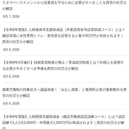
スタマーハラスメントから従業員を守るために企業がすべきことを西宮の社労士
が解説
8月 7, 2026
【令和8年度版】人材確保等支援助成金（作業員宿舎等設置助成コース）とは？
建設現場に女性専用トイレ・更衣室を設置すると最大90万円が支給されます｜
西宮の社労士が解説
8月 6, 2026
【令和9年4月施行】技能実習制度が廃止！育成就労制度とは？外国人を採用す
る企業が今すぐすべき準備を西宮の社労士が解説
8月 6, 2026
裁量労働制の対象拡大へ議論加速！「みなし残業」と濫用防止策の最新動向を西
宮の社労士が解説
8月 6, 2026
【令和8年度版】人材開発支援助成金（建設労働者認定訓練コース）とは？認定
訓練で1人1日3,800円・年間最大1,000万円が助成されます｜西宮の社労士が解
説