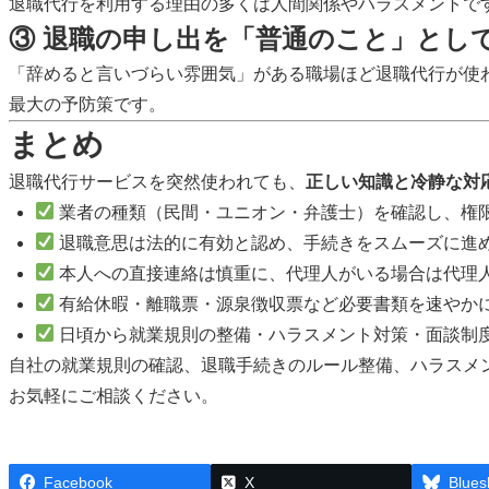
退職代行を利用する理由の多くは人間関係やハラスメントで
③ 退職の申し出を「普通のこと」とし
「辞めると言いづらい雰囲気」がある職場ほど退職代行が使わ
最大の予防策です。
まとめ
退職代行サービスを突然使われても、
正しい知識と冷静な対
業者の種類（民間・ユニオン・弁護士）を確認し、権
退職意思は法的に有効と認め、手続きをスムーズに進
本人への直接連絡は慎重に、代理人がいる場合は代理
有給休暇・離職票・源泉徴収票など必要書類を速やか
日頃から就業規則の整備・ハラスメント対策・面談制
自社の就業規則の確認、退職手続きのルール整備、ハラスメ
お気軽にご相談ください。
Facebook
X
Blues