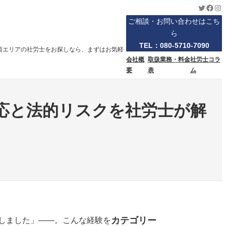
Twitter
Face
Ins
ご相談・お問い合わせはこち
ら
TEL：080-5710-7090
西エリアの社労士をお探しなら、まずはお気軽
会社概
取扱業務・料金
社労士コラ
要
表
ム
応と法的リスクを社労士が解
カテゴリー
しました」――。こんな経験を