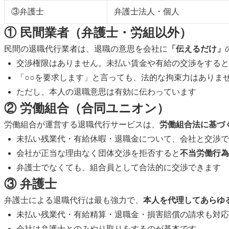
③弁護士
弁護士法人・個人
① 民間業者（弁護士・労組以外）
民間の退職代行業者は、退職の意思を会社に
「伝えるだけ」
交渉権限はありません。未払い賃金や有給の交渉をすると
「○○を要求します」と言っても、法的な拘束力はありま
ただし、本人の退職意思は有効に伝わっています
② 労働組合（合同ユニオン）
労働組合が運営する退職代行サービスは、
労働組合法に基づ
未払い残業代・有給休暇・退職金について、会社と交渉で
会社が正当な理由なく団体交渉を拒否すると
不当労働行為
弁護士でなくても、組合員として合法的に交渉できます
③ 弁護士
弁護士による退職代行は最も強力で、
本人を代理してあらゆ
未払い残業代・有給精算・退職金・損害賠償の請求も対応
会社は弁護士とのみやり取りをするのが基本です