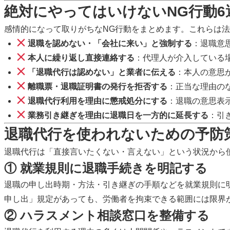
絶対にやってはいけないNG行動6
感情的になって取りがちなNG行動をまとめます。これらは
退職を認めない・「会社に来い」と強制する
：退職意
本人に繰り返し直接連絡する
：代理人が介入している
「退職代行は認めない」と業者に伝える
：本人の意思
離職票・退職証明書の発行を拒否する
：正当な理由の
退職代行利用を理由に懲戒処分にする
：退職の意思表
業務引き継ぎを理由に退職日を一方的に延長する
：引
退職代行を使われないための予防
退職代行は「直接言いたくない・言えない」という状況から
① 就業規則に退職手続きを明記する
退職の申し出時期・方法・引き継ぎの手順などを就業規則に
申し出」規定があっても、労働者を拘束できる範囲には限界
② ハラスメント相談窓口を整備する