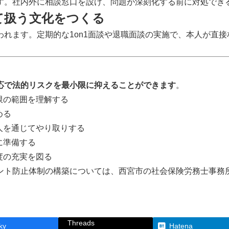
す。社内外に相談窓口を設け、問題が深刻化する前に対処でき
て扱う文化をつくる
れます。定期的な1on1面談や退職面談の実施で、本人が直
応で法的リスクを最小限に抑えることができます
。
限の範囲を理解する
める
人を通じてやり取りする
に準備する
度の充実を図る
ント防止体制の構築については、西宮市の社会保険労務士事務
Threads
ky
Hatena