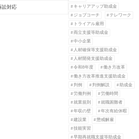
キャリアアップ助成金
訴訟対応
ジョブコーチ
テレワーク
トライアル雇用
両立支援等助成金
中小企業
人材確保等支援助成金
人材開発支援助成金
令和8年度
働き方改革
働き方改革推進支援助成金
判例
判例解説
助成金
労働判例
労働時間
就業規則
就職困難者
年収の壁
年次有給休暇
建設業
懲戒解雇
技能実習
早期再就職支援等助成金