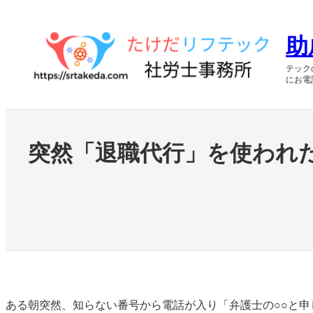
内
容
助
を
テック
ス
にお電
キ
ッ
プ
突然「退職代行」を使われ
ある朝突然、知らない番号から電話が入り「弁護士の○○と