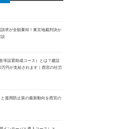
償請求が全額棄却！東京地裁判決か
解説
舎等設置助成コース）とは？建設
0万円が支給されます｜西宮の社労
」と濫用防止策の最新動向を西宮の
間インターバル導入コース）と