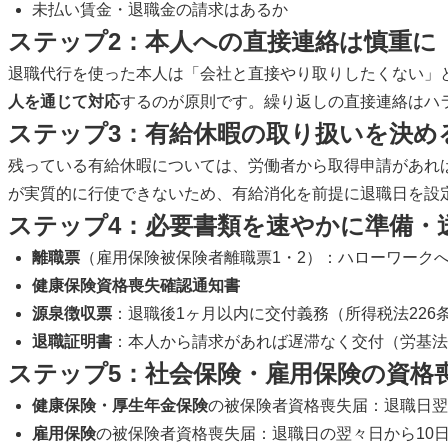
未払い賃金・退職金の請求はあるか
ステップ2：本人への直接連絡は慎重に
退職代行を使った本人は「会社と直接やり取りしたくない」
人を通じて対応
するのが原則です。繰り返しの直接連絡はハ
ステップ3：有給休暇の取り扱いを決め
残っている有給休暇については、労働者から取得申請があれば
が実質的に行使できないため、有給消化を前提に退職日を設
ステップ4：必要書類を速やかに準備・
離職票
（雇用保険被保険者離職票1・2）：ハローワーク
健康保険資格喪失確認通知書
源泉徴収票
：退職後1ヶ月以内に交付義務（所得税法226
退職証明書
：本人から請求があれば遅滞なく交付（労基法
ステップ5：社会保険・雇用保険の資格
健康保険・厚生年金保険
の被保険者資格喪失届：退職日翌
雇用保険
の被保険者資格喪失届：退職日の翌々日から10