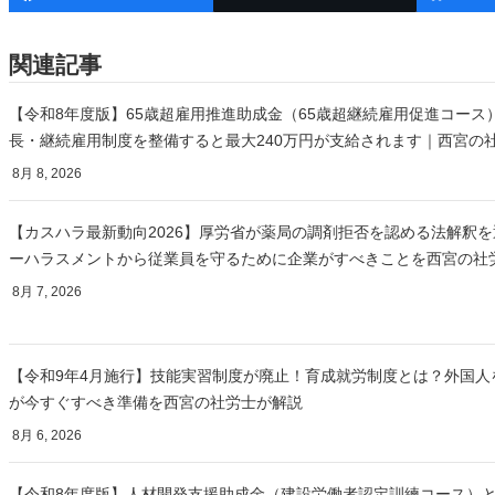
関連記事
【令和8年度版】65歳超雇用推進助成金（65歳超継続雇用促進コース
長・継続雇用制度を整備すると最大240万円が支給されます｜西宮の
8月 8, 2026
【カスハラ最新動向2026】厚労省が薬局の調剤拒否を認める法解釈
ーハラスメントから従業員を守るために企業がすべきことを西宮の社
8月 7, 2026
【令和9年4月施行】技能実習制度が廃止！育成就労制度とは？外国人
が今すぐすべき準備を西宮の社労士が解説
8月 6, 2026
【令和8年度版】人材開発支援助成金（建設労働者認定訓練コース）