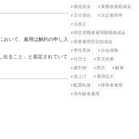
最低賃金
業務改善助成金
正社員化
法定雇用率
法改正
特定求職者雇用開発助成金
合において、雇用は解約の申し入
産業雇用安定助成金
男性育休
社会保険
し出ること」と規定されていて
社労士
育児休業
裁判例
西宮
解雇
賃上げ
適用拡大
配置転換
障害者雇用
高年齢者雇用