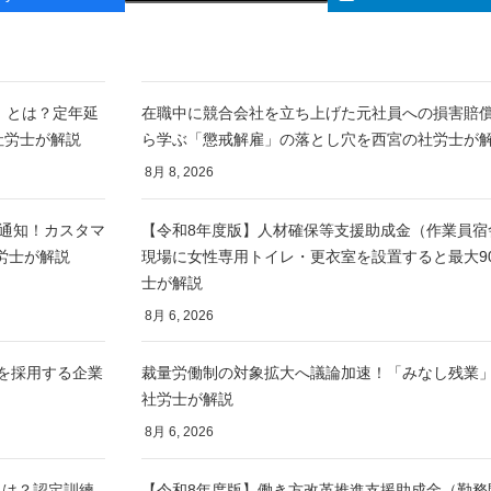
）とは？定年延
在職中に競合会社を立ち上げた元社員への損害賠
社労士が解説
ら学ぶ「懲戒解雇」の落とし穴を西宮の社労士が
8月 8, 2026
を通知！カスタマ
【令和8年度版】人材確保等支援助成金（作業員宿
労士が解説
現場に女性専用トイレ・更衣室を設置すると最大9
士が解説
8月 6, 2026
を採用する企業
裁量労働制の対象拡大へ議論加速！「みなし残業
社労士が解説
8月 6, 2026
とは？認定訓練
【令和8年度版】働き方改革推進支援助成金（勤務