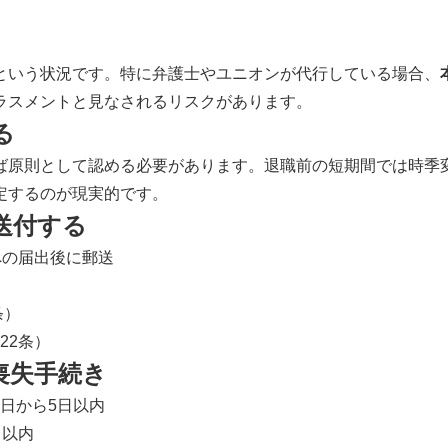
という状況です。特に弁護士やユニオンが代行している場合、
ラスメントと見なされるリスクがあります。
る
原則として認める必要があります。退職前の短期間では時季変
定するのが現実的です。
送付する
への届出後に郵送
条）
22条）
喪失手続き
日から5日以内
日以内