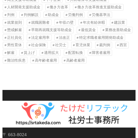
人材開発支援助成金
働き方改革
働き方改革推進支援助成金
判例
判例解説
助成金
労働判例
労働基準法
就業規則
就職困難者
年収の壁
年次有給休暇
建設業
懲戒解雇
早期再就職支援等助成金
最低賃金
業務改善助成金
正社員化
法定雇用率
法改正
特定求職者雇用開発助成金
男性育休
社会保険
社労士
育児休業
裁判例
西宮
解雇
賃上げ
適用拡大
配置転換
障害者雇用
難治性疾患
高年齢者雇用
高齢者雇用
〒 663-8024