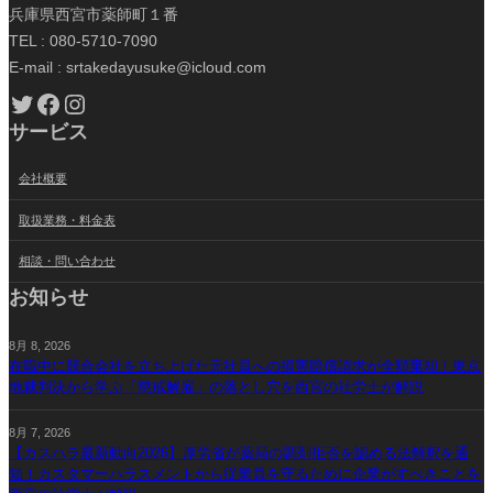
兵庫県西宮市薬師町１番
TEL : 080-5710-7090
E-mail : srtakedayusuke@icloud.com
Twitter
Facebook
Instagram
サービス
会社概要
取扱業務・料金表
相談・問い合わせ
お知らせ
8月 8, 2026
在職中に競合会社を立ち上げた元社員への損害賠償請求が全額棄却！東京
地裁判決から学ぶ「懲戒解雇」の落とし穴を西宮の社労士が解説
8月 7, 2026
【カスハラ最新動向2026】厚労省が薬局の調剤拒否を認める法解釈を通
知！カスタマーハラスメントから従業員を守るために企業がすべきことを