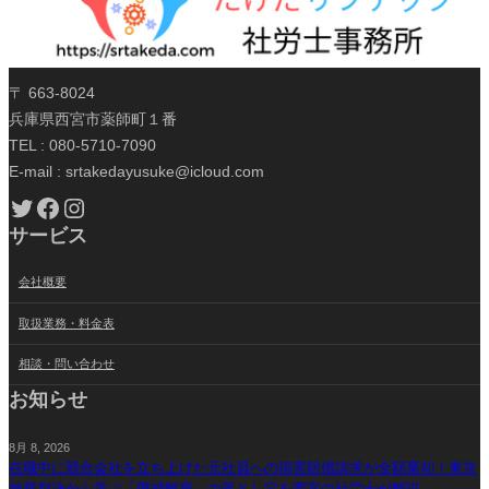
〒 663-8024
兵庫県西宮市薬師町１番
TEL : 080-5710-7090
E-mail : srtakedayusuke@icloud.com
Twitter
Facebook
Instagram
サービス
会社概要
取扱業務・料金表
相談・問い合わせ
お知らせ
8月 8, 2026
在職中に競合会社を立ち上げた元社員への損害賠償請求が全額棄却！東京
地裁判決から学ぶ「懲戒解雇」の落とし穴を西宮の社労士が解説