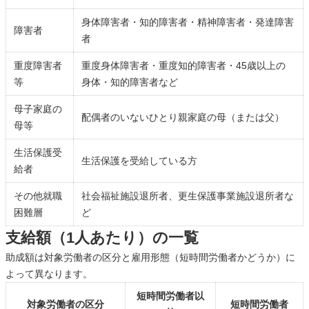
身体障害者・知的障害者・精神障害者・発達障害
障害者
者
重度障害者
重度身体障害者・重度知的障害者・45歳以上の
等
身体・知的障害者など
母子家庭の
配偶者のいないひとり親家庭の母（または父）
母等
生活保護受
生活保護を受給している方
給者
その他就職
社会福祉施設退所者、更生保護事業施設退所者な
困難層
ど
支給額（1人あたり）の一覧
助成額は対象労働者の区分と雇用形態（短時間労働者かどうか）に
よって異なります。
短時間労働者以
対象労働者の区分
短時間労働者