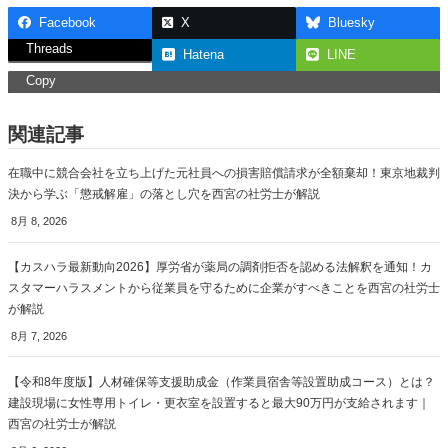
Facebook
X
Bluesky
Threads
Hatena
LINE
Copy
関連記事
在職中に競合会社を立ち上げた元社員への損害賠償請求が全額棄却！東京地裁判
決から学ぶ「懲戒解雇」の落とし穴を西宮の社労士が解説
8月 8, 2026
【カスハラ最新動向2026】厚労省が薬局の調剤拒否を認める法解釈を通知！カ
スタマーハラスメントから従業員を守るために企業がすべきことを西宮の社労士
が解説
8月 7, 2026
【令和8年度版】人材確保等支援助成金（作業員宿舎等設置助成コース）とは？
建設現場に女性専用トイレ・更衣室を設置すると最大90万円が支給されます｜
西宮の社労士が解説