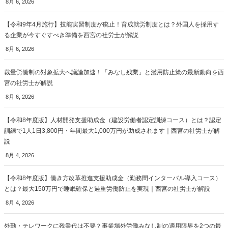
8月 6, 2026
【令和9年4月施行】技能実習制度が廃止！育成就労制度とは？外国人を採用す
る企業が今すぐすべき準備を西宮の社労士が解説
8月 6, 2026
裁量労働制の対象拡大へ議論加速！「みなし残業」と濫用防止策の最新動向を西
宮の社労士が解説
8月 6, 2026
【令和8年度版】人材開発支援助成金（建設労働者認定訓練コース）とは？認定
訓練で1人1日3,800円・年間最大1,000万円が助成されます｜西宮の社労士が解
説
8月 4, 2026
【令和8年度版】働き方改革推進支援助成金（勤務間インターバル導入コース）
とは？最大150万円で睡眠確保と過重労働防止を実現｜西宮の社労士が解説
8月 4, 2026
外勤・テレワークに残業代は不要？事業場外労働みなし制の適用限界を2つの最