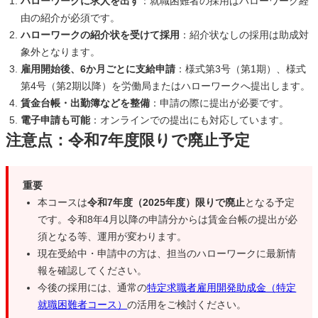
ハローワークに求人を出す
：就職困難者の採用はハローワーク経
由の紹介が必須です。
ハローワークの紹介状を受けて採用
：紹介状なしの採用は助成対
象外となります。
雇用開始後、6か月ごとに支給申請
：様式第3号（第1期）、様式
第4号（第2期以降）を労働局またはハローワークへ提出します。
賃金台帳・出勤簿などを整備
：申請の際に提出が必要です。
電子申請も可能
：オンラインでの提出にも対応しています。
注意点：令和7年度限りで廃止予定
重要
本コースは
令和7年度（2025年度）限りで廃止
となる予定
です。令和8年4月以降の申請分からは賃金台帳の提出が必
須となる等、運用が変わります。
現在受給中・申請中の方は、担当のハローワークに最新情
報を確認してください。
今後の採用には、通常の
特定求職者雇用開発助成金（特定
就職困難者コース）
の活用をご検討ください。