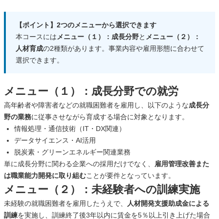
【ポイント】2つのメニューから選択できます
本コースには
メニュー（１）：成長分野
と
メニュー（２）：
人材育成
の2種類があります。事業内容や雇用形態に合わせて
選択できます。
メニュー（１）：成長分野での就労
高年齢者や障害者などの就職困難者を雇用し、以下のような
成長分
野の業務
に従事させながら育成する場合に対象となります。
情報処理・通信技術（IT・DX関連）
データサイエンス・AI活用
脱炭素・グリーンエネルギー関連業務
単に成長分野に関わる企業への採用だけでなく、
雇用管理改善また
は職業能力開発に取り組む
ことが要件となっています。
メニュー（２）：未経験者への訓練実施
未経験の就職困難者を雇用したうえで、
人材開発支援助成金による
訓練
を実施し、訓練終了後3年以内に賃金を5％以上引き上げた場合