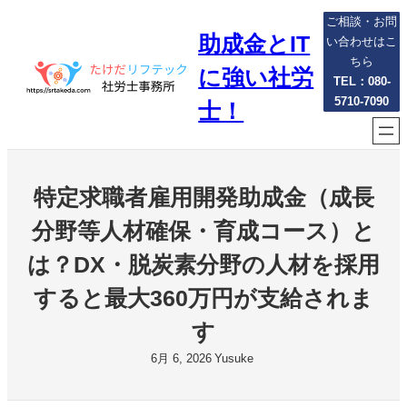
内
ご相談・お問
助成金とIT
容
い合わせはこ
を
ちら
に強い社労
ス
TEL：080-
5710-7090
キ
士！
ッ
プ
特定求職者雇用開発助成金（成長
分野等人材確保・育成コース）と
は？DX・脱炭素分野の人材を採用
すると最大360万円が支給されま
す
6月 6, 2026
Yusuke