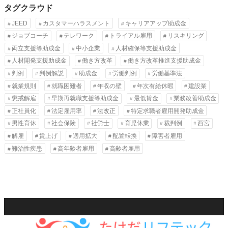
タグクラウド
JEED
カスタマーハラスメント
キャリアアップ助成金
ジョブコーチ
テレワーク
トライアル雇用
リスキリング
両立支援等助成金
中小企業
人材確保等支援助成金
人材開発支援助成金
働き方改革
働き方改革推進支援助成金
判例
判例解説
助成金
労働判例
労働基準法
就業規則
就職困難者
年収の壁
年次有給休暇
建設業
懲戒解雇
早期再就職支援等助成金
最低賃金
業務改善助成金
正社員化
法定雇用率
法改正
特定求職者雇用開発助成金
男性育休
社会保険
社労士
育児休業
裁判例
西宮
解雇
賃上げ
適用拡大
配置転換
障害者雇用
難治性疾患
高年齢者雇用
高齢者雇用