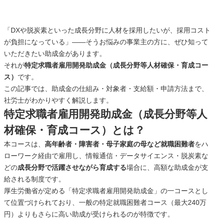
「DXや脱炭素といった成長分野に人材を採用したいが、採用コスト
が負担になっている」——そうお悩みの事業主の方に、ぜひ知って
いただきたい助成金があります。
それが
特定求職者雇用開発助成金（成長分野等人材確保・育成コー
ス）
です。
この記事では、助成金の仕組み・対象者・支給額・申請方法まで、
社労士がわかりやすく解説します。
特定求職者雇用開発助成金（成長分野等人
材確保・育成コース）とは？
本コースは、
高年齢者・障害者・母子家庭の母など就職困難者
をハ
ローワーク経由で雇用し、情報通信・データサイエンス・脱炭素な
どの
成長分野で活躍させながら育成する
場合に、高額な助成金が支
給される制度です。
厚生労働省が定める「特定求職者雇用開発助成金」の一コースとし
て位置づけられており、一般の特定就職困難者コース（最大240万
円）よりもさらに高い助成が受けられるのが特徴です。