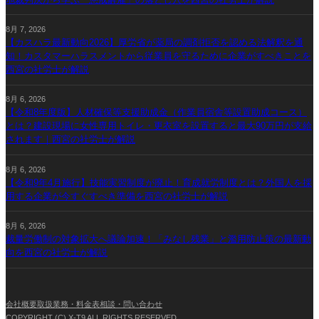
8月 7, 2026
【カスハラ最新動向2026】厚労省が薬局の調剤拒否を認める法解釈を通
知！カスタマーハラスメントから従業員を守るために企業がすべきことを
西宮の社労士が解説
8月 6, 2026
【令和8年度版】人材確保等支援助成金（作業員宿舎等設置助成コース）
とは？建設現場に女性専用トイレ・更衣室を設置すると最大90万円が支給
されます｜西宮の社労士が解説
8月 6, 2026
【令和9年4月施行】技能実習制度が廃止！育成就労制度とは？外国人を採
用する企業が今すぐすべき準備を西宮の社労士が解説
8月 6, 2026
裁量労働制の対象拡大へ議論加速！「みなし残業」と濫用防止策の最新動
向を西宮の社労士が解説
会社概要
取扱業務・料金表
相談・問い合わせ
COPYRIGHT (C) X-T9 ALL RIGHTS RESERVED.