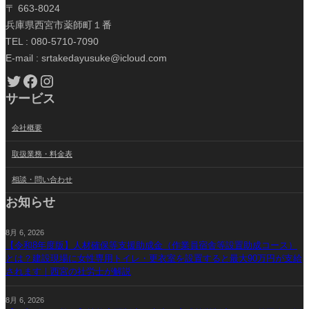
〒 663-8024
兵庫県西宮市薬師町１番
TEL : 080-5710-7090
E-mail : srtakedayusuke@icloud.com
Twitter
Facebook
Instagram
サービス
会社概要
取扱業務・料金表
相談・問い合わせ
お知らせ
8月 6, 2026
【令和8年度版】人材確保等支援助成金（作業員宿舎等設置助成コース）
とは？建設現場に女性専用トイレ・更衣室を設置すると最大90万円が支給
されます｜西宮の社労士が解説
8月 6, 2026