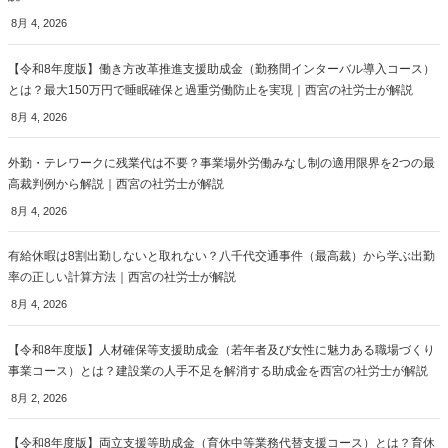
8月 4, 2026
【令和8年度版】働き方改革推進支援助成金（勤務間インターバル導入コース）
とは？最大150万円で睡眠確保と過重労働防止を実現｜西宮の社労士が解説
8月 4, 2026
外勤・テレワークに残業代は不要？事業場外労働みなし制の適用限界を2つの最
高裁判例から解説｜西宮の社労士が解説
8月 4, 2026
有給休暇は8割出勤しないと取れない？八千代交通事件（最高裁）から学ぶ出勤
率の正しい計算方法｜西宮の社労士が解説
8月 4, 2026
【令和8年度版】人材確保等支援助成金（若年者及び女性に魅力ある職場づくり
事業コース）とは？建設業の人手不足を解消する助成金を西宮の社労士が解説
8月 2, 2026
【令和8年度版】両立支援等助成金（育休中等業務代替支援コース）とは？育休