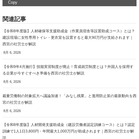
Copy
関連記事
【令和8年度版】人材確保等支援助成金（作業員宿舎等設置助成コース）とは？
建設現場に女性専用トイレ・更衣室を設置すると最大90万円が支給されます｜
西宮の社労士が解説
8月 6, 2026
【令和9年4月施行】技能実習制度が廃止！育成就労制度とは？外国人を採用す
る企業が今すぐすべき準備を西宮の社労士が解説
8月 6, 2026
裁量労働制の対象拡大へ議論加速！「みなし残業」と濫用防止策の最新動向を西
宮の社労士が解説
8月 6, 2026
【令和8年度版】人材開発支援助成金（建設労働者認定訓練コース）とは？認定
訓練で1人1日3,800円・年間最大1,000万円が助成されます｜西宮の社労士が解
説