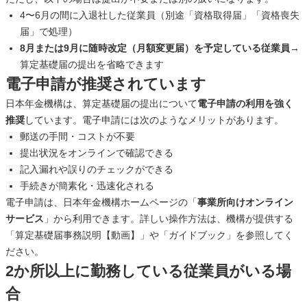
4〜6月の間に入退社した従業員（別途「資格取得届」「資格喪失
届」で処理）
8月または9月に随時改定（月額変更届）を予定している従業員
→
算定基礎届の提出を省略できます
電子申請が推奨されています
日本年金機構は、算定基礎届の提出について
電子申請の利用を強く
推奨
しています。電子申請には次のようなメリットがあります。
郵送の手間・コストが不要
提出状況をオンラインで確認できる
記入漏れや誤りのチェックができる
手続きが簡素化・迅速化される
電子申請は、日本年金機構ホームページの「
事業所向けオンライン
サービス
」から利用できます。詳しい操作方法は、機構が提供する
「算定基礎届事務説明【動画】」や「ガイドブック」を参照してく
ださい。
2か所以上に勤務している従業員がいる場
合