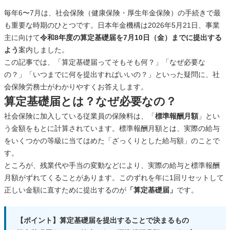
毎年6〜7月は、社会保険（健康保険・厚生年金保険）の手続きで最
も重要な時期のひとつです。日本年金機構は2026年5月21日、事業
主に向けて
令和8年度の算定基礎届を7月10日（金）までに提出する
よう
案内しました。
この記事では、「算定基礎届ってそもそも何？」「なぜ必要な
の？」「いつまでに何を提出すればいいの？」といった疑問に、社
会保険労務士がわかりやすくお答えします。
算定基礎届とは？なぜ必要なの？
社会保険に加入している従業員の保険料は、「
標準報酬月額
」とい
う金額をもとに計算されています。標準報酬月額とは、実際の給与
をいくつかの等級に当てはめた「ざっくりとした給与額」のことで
す。
ところが、残業代や手当の変動などにより、実際の給与と標準報酬
月額がずれてくることがあります。このずれを年に1回リセットして
正しい金額に直すために提出するのが
「算定基礎届」
です。
【ポイント】算定基礎届を提出することで決まるもの