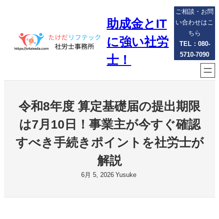
内
ご相談・お問
助成金とIT
容
い合わせはこ
を
ちら
に強い社労
ス
TEL：080-
5710-7090
キ
士！
ッ
プ
令和8年度 算定基礎届の提出期限
は7月10日！事業主が今すぐ確認
すべき手続きポイントを社労士が
解説
6月 5, 2026
Yusuke