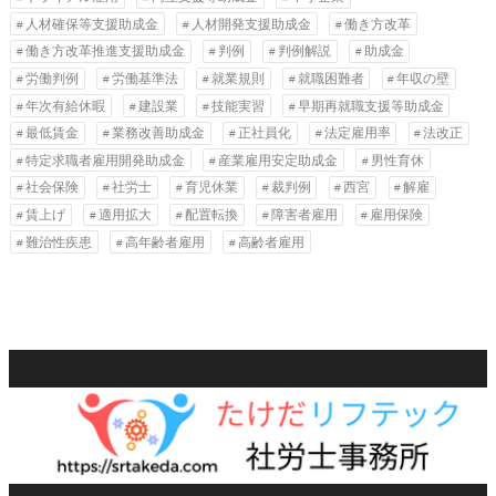
人材確保等支援助成金
人材開発支援助成金
働き方改革
働き方改革推進支援助成金
判例
判例解説
助成金
労働判例
労働基準法
就業規則
就職困難者
年収の壁
年次有給休暇
建設業
技能実習
早期再就職支援等助成金
最低賃金
業務改善助成金
正社員化
法定雇用率
法改正
特定求職者雇用開発助成金
産業雇用安定助成金
男性育休
社会保険
社労士
育児休業
裁判例
西宮
解雇
賃上げ
適用拡大
配置転換
障害者雇用
雇用保険
難治性疾患
高年齢者雇用
高齢者雇用