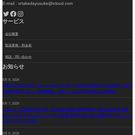
E-mail : srtakedayusuke@icloud.com
Twitter
Facebook
Instagram
サービス
会社概要
取扱業務・料金表
相談・問い合わせ
お知らせ
8月 8, 2026
在職中に競合会社を立ち上げた元社員への損害賠償請求が全額棄却！東京
地裁判決から学ぶ「懲戒解雇」の落とし穴を西宮の社労士が解説
8月 7, 2026
【カスハラ最新動向2026】厚労省が薬局の調剤拒否を認める法解釈を通
知！カスタマーハラスメントから従業員を守るために企業がすべきことを
西宮の社労士が解説
8月 6, 2026