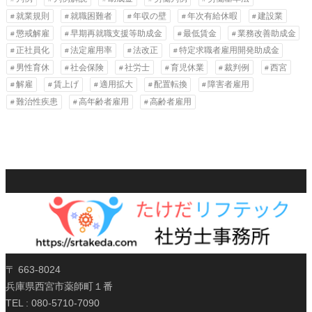
就業規則
就職困難者
年収の壁
年次有給休暇
建設業
懲戒解雇
早期再就職支援等助成金
最低賃金
業務改善助成金
正社員化
法定雇用率
法改正
特定求職者雇用開発助成金
男性育休
社会保険
社労士
育児休業
裁判例
西宮
解雇
賃上げ
適用拡大
配置転換
障害者雇用
難治性疾患
高年齢者雇用
高齢者雇用
〒 663-8024
兵庫県西宮市薬師町１番
TEL : 080-5710-7090