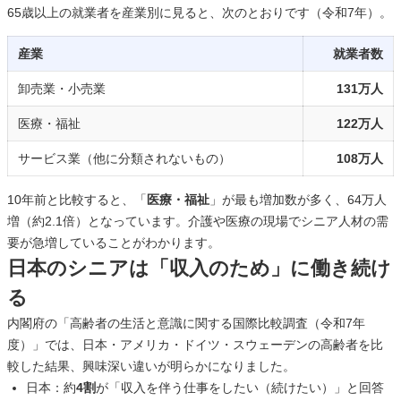
65歳以上の就業者を産業別に見ると、次のとおりです（令和7年）。
産業
就業者数
卸売業・小売業
131万人
医療・福祉
122万人
サービス業（他に分類されないもの）
108万人
10年前と比較すると、「
医療・福祉
」が最も増加数が多く、64万人
増（約2.1倍）となっています。介護や医療の現場でシニア人材の需
要が急増していることがわかります。
日本のシニアは「収入のため」に働き続け
る
内閣府の「高齢者の生活と意識に関する国際比較調査（令和7年
度）」では、日本・アメリカ・ドイツ・スウェーデンの高齢者を比
較した結果、興味深い違いが明らかになりました。
日本：約
4割
が「収入を伴う仕事をしたい（続けたい）」と回答