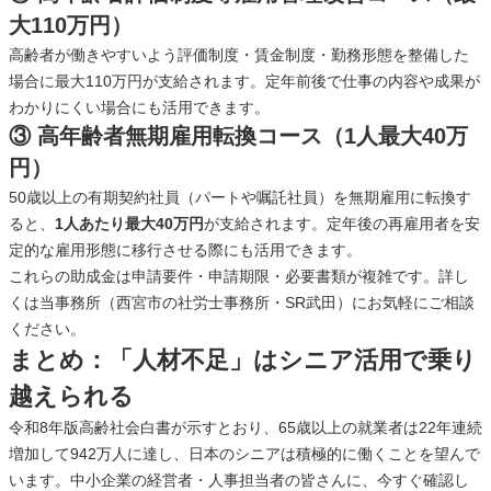
大110万円）
高齢者が働きやすいよう評価制度・賃金制度・勤務形態を整備した
場合に最大110万円が支給されます。定年前後で仕事の内容や成果が
わかりにくい場合にも活用できます。
③ 高年齢者無期雇用転換コース（1人最大40万
円）
50歳以上の有期契約社員（パートや嘱託社員）を無期雇用に転換す
ると、
1人あたり最大40万円
が支給されます。定年後の再雇用者を安
定的な雇用形態に移行させる際にも活用できます。
これらの助成金は申請要件・申請期限・必要書類が複雑です。詳し
くは当事務所（西宮市の社労士事務所・SR武田）にお気軽にご相談
ください。
まとめ：「人材不足」はシニア活用で乗り
越えられる
令和8年版高齢社会白書が示すとおり、65歳以上の就業者は22年連続
増加して942万人に達し、日本のシニアは積極的に働くことを望んで
います。中小企業の経営者・人事担当者の皆さんに、今すぐ確認し