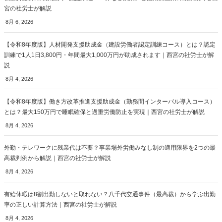
宮の社労士が解説
8月 6, 2026
【令和8年度版】人材開発支援助成金（建設労働者認定訓練コース）とは？認定
訓練で1人1日3,800円・年間最大1,000万円が助成されます｜西宮の社労士が解
説
8月 4, 2026
【令和8年度版】働き方改革推進支援助成金（勤務間インターバル導入コース）
とは？最大150万円で睡眠確保と過重労働防止を実現｜西宮の社労士が解説
8月 4, 2026
外勤・テレワークに残業代は不要？事業場外労働みなし制の適用限界を2つの最
高裁判例から解説｜西宮の社労士が解説
8月 4, 2026
有給休暇は8割出勤しないと取れない？八千代交通事件（最高裁）から学ぶ出勤
率の正しい計算方法｜西宮の社労士が解説
8月 4, 2026