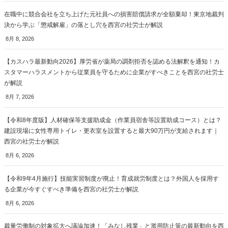
在職中に競合会社を立ち上げた元社員への損害賠償請求が全額棄却！東京地裁判
決から学ぶ「懲戒解雇」の落とし穴を西宮の社労士が解説
8月 8, 2026
【カスハラ最新動向2026】厚労省が薬局の調剤拒否を認める法解釈を通知！カ
スタマーハラスメントから従業員を守るために企業がすべきことを西宮の社労士
が解説
8月 7, 2026
【令和8年度版】人材確保等支援助成金（作業員宿舎等設置助成コース）とは？
建設現場に女性専用トイレ・更衣室を設置すると最大90万円が支給されます｜
西宮の社労士が解説
8月 6, 2026
【令和9年4月施行】技能実習制度が廃止！育成就労制度とは？外国人を採用す
る企業が今すぐすべき準備を西宮の社労士が解説
8月 6, 2026
裁量労働制の対象拡大へ議論加速！「みなし残業」と濫用防止策の最新動向を西