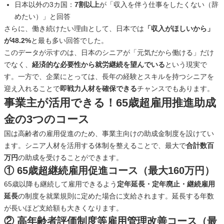
日本以外の3カ国：
7割以上
が「収入を伴う仕事をしたくない（辞
めたい）」と回答
さらに、働き続けたい理由として、日本では
「収入がほしいから」
が48.2%
と最も多い回答でした。
このデータが示すのは、日本のシニアが「元気だから働ける」だけ
でなく、
経済的な必要性から就労継続を望んでいる
という現実で
す。一方で、企業にとっては、長年の経験とスキルを持つシニアを
迎え入れることで
即戦力人材を確保できる
チャンスでもあります。
事業主が活用できる！65歳超雇用推進助成
金の3つのコース
国は高齢者の雇用促進のため、事業主向けの助成金制度を設けてい
ます。シニア人材を活用する体制を整えることで、最大で
合計数百
万円
の助成を受けることができます。
① 65歳超継続雇用促進コース（最大160万円）
65歳以降も継続して雇用できるよう
定年延長・定年廃止・継続雇用
延長
の制度を就業規則に定めた場合に支給されます。延長する年数
が長いほど支給額も大きくなります。
② 高年齢者評価制度等雇用管理改善コース（最