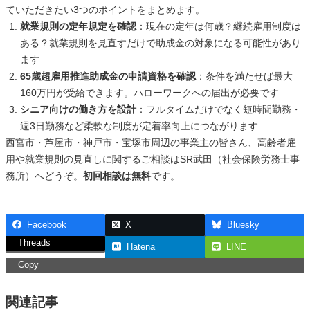
ていただきたい3つのポイントをまとめます。
就業規則の定年規定を確認
：現在の定年は何歳？継続雇用制度は
ある？就業規則を見直すだけで助成金の対象になる可能性があり
ます
65歳超雇用推進助成金の申請資格を確認
：条件を満たせば最大
160万円が受給できます。ハローワークへの届出が必要です
シニア向けの働き方を設計
：フルタイムだけでなく短時間勤務・
週3日勤務など柔軟な制度が定着率向上につながります
西宮市・芦屋市・神戸市・宝塚市周辺の事業主の皆さん、高齢者雇
用や就業規則の見直しに関するご相談はSR武田（社会保険労務士事
務所）へどうぞ。
初回相談は無料
です。
Facebook
X
Bluesky
Threads
Hatena
LINE
Copy
関連記事