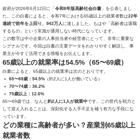
政府が2026年6月12日に「
令和8年版高齢社会白書
」を公表しまし
た。この白書によると、令和7年における65歳以上の就業者数は
22年
連続で前年を上回り、942万人
に達しました。もはや「高齢者は退職
するもの」という常識が通用しない時代になっています。
この数字は中小企業の人事担当者や経営者にとって、非常に重要な
シグナルです。今回は白書の主要データをわかりやすく解説し、事
業主が今すぐ活用できる情報をお伝えします。
65歳以上の就業率は54.5%（65〜69歳）
白書によると、65歳以上の就業率は次のとおりです。
65〜69歳：54.5%
（約2人に1人が働いている）
70〜74歳：36.2%
75歳以上：12.6%
65〜69歳では、なんと
約2人に1人が就業中
です。この世代を戦力と
して迎え入れることは、深刻化する人手不足を補う有力な手段にな
っています。
どの業種に高齢者が多い？産業別65歳以上
就業者数