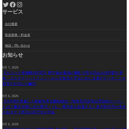
Twitter
Facebook
Instagram
サービス
会社概要
取扱業務・料金表
相談・問い合わせ
お知らせ
8月 7, 2026
【カスハラ最新動向2026】厚労省が薬局の調剤拒否を認める法解釈を通
知！カスタマーハラスメントから従業員を守るために企業がすべきことを
西宮の社労士が解説
8月 6, 2026
【令和8年度版】人材確保等支援助成金（作業員宿舎等設置助成コース）
とは？建設現場に女性専用トイレ・更衣室を設置すると最大90万円が支給
されます｜西宮の社労士が解説
8月 6, 2026