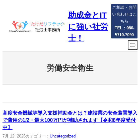
内
ご相談・お問
助成金とIT
容
い合わせはこ
を
ちら
に強い社労
ス
TEL：080-
5710-7090
キ
士！
ッ
プ
労働安全衛生
高度安全機械等導入支援補助金とは？建設業の安全装置導入
で費用の1/2・最大100万円が補助されます【令和8年度受付
中】
7月 12, 2026
カテゴリー :
Uncategorized