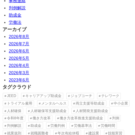
事務連絡
判例解説
助成金
労働法
アーカイブ
2026年8月
2026年7月
2026年6月
2026年5月
2026年4月
2026年3月
2023年6月
タグクラウド
JEED
キャリアアップ助成金
ジョブコーチ
テレワーク
トライアル雇用
メンタルヘルス
両立支援等助成金
中小企業
人材確保
人材確保等支援助成金
人材開発支援助成金
令和8年度
働き方改革
働き方改革推進支援助成金
判例
判例解説
助成金
労働判例
労働基準法
労働時間
就業規則
就職困難者
年次有給休暇
建設業
技能実習