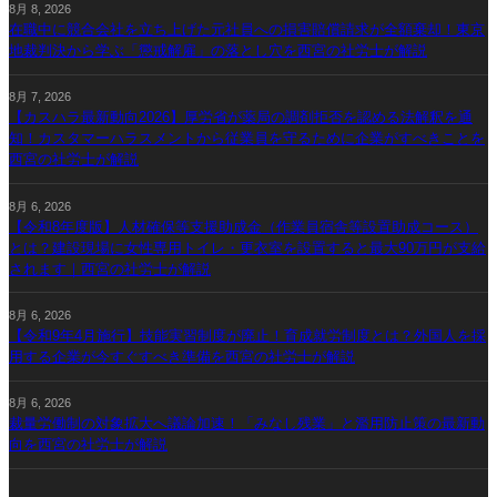
8月 8, 2026
在職中に競合会社を立ち上げた元社員への損害賠償請求が全額棄却！東京
地裁判決から学ぶ「懲戒解雇」の落とし穴を西宮の社労士が解説
8月 7, 2026
【カスハラ最新動向2026】厚労省が薬局の調剤拒否を認める法解釈を通
知！カスタマーハラスメントから従業員を守るために企業がすべきことを
西宮の社労士が解説
8月 6, 2026
【令和8年度版】人材確保等支援助成金（作業員宿舎等設置助成コース）
とは？建設現場に女性専用トイレ・更衣室を設置すると最大90万円が支給
されます｜西宮の社労士が解説
8月 6, 2026
【令和9年4月施行】技能実習制度が廃止！育成就労制度とは？外国人を採
用する企業が今すぐすべき準備を西宮の社労士が解説
8月 6, 2026
裁量労働制の対象拡大へ議論加速！「みなし残業」と濫用防止策の最新動
向を西宮の社労士が解説