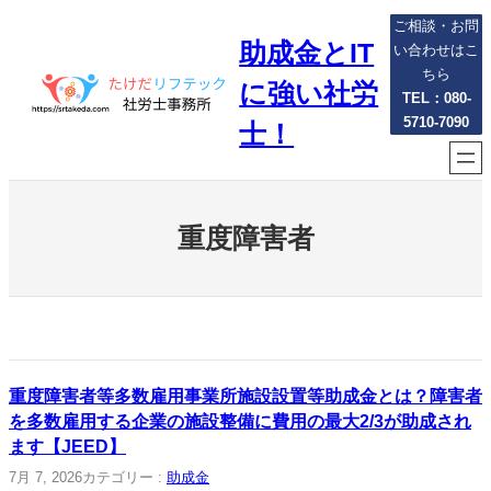
内
ご相談・お問
助成金とIT
容
い合わせはこ
を
ちら
に強い社労
ス
TEL：080-
5710-7090
キ
士！
ッ
プ
重度障害者
重度障害者等多数雇用事業所施設設置等助成金とは？障害者
を多数雇用する企業の施設整備に費用の最大2/3が助成され
ます【JEED】
7月 7, 2026
カテゴリー :
助成金