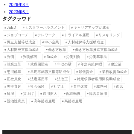
2026年3月
2023年6月
タグクラウド
JEED
カスタマーハラスメント
キャリアアップ助成金
ジョブコーチ
テレワーク
トライアル雇用
リスキリング
両立支援等助成金
中小企業
人材確保等支援助成金
人材開発支援助成金
働き方改革
働き方改革推進支援助成金
判例
判例解説
助成金
労働判例
労働基準法
就業規則
就職困難者
年収の壁
年次有給休暇
建設業
懲戒解雇
早期再就職支援等助成金
最低賃金
業務改善助成金
正社員化
法定雇用率
法改正
特定求職者雇用開発助成金
男性育休
社会保険
社労士
育児休業
裁判例
西宮
解雇
賃上げ
適用拡大
配置転換
障害者雇用
難治性疾患
高年齢者雇用
高齢者雇用