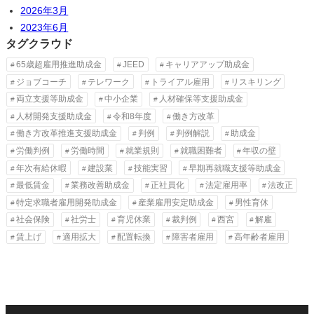
2026年3月
2023年6月
タグクラウド
65歳超雇用推進助成金
JEED
キャリアアップ助成金
ジョブコーチ
テレワーク
トライアル雇用
リスキリング
両立支援等助成金
中小企業
人材確保等支援助成金
人材開発支援助成金
令和8年度
働き方改革
働き方改革推進支援助成金
判例
判例解説
助成金
労働判例
労働時間
就業規則
就職困難者
年収の壁
年次有給休暇
建設業
技能実習
早期再就職支援等助成金
最低賃金
業務改善助成金
正社員化
法定雇用率
法改正
特定求職者雇用開発助成金
産業雇用安定助成金
男性育休
社会保険
社労士
育児休業
裁判例
西宮
解雇
賃上げ
適用拡大
配置転換
障害者雇用
高年齢者雇用