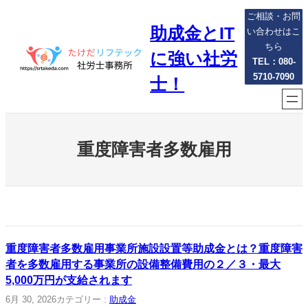
内
ご相談・お問
助成金とIT
容
い合わせはこ
を
ちら
に強い社労
ス
TEL：080-
5710-7090
キ
士！
ッ
プ
重度障害者多数雇用
重度障害者多数雇用事業所施設設置等助成金とは？重度障害
者を多数雇用する事業所の設備整備費用の２／３・最大
5,000万円が支給されます
6月 30, 2026
カテゴリー :
助成金