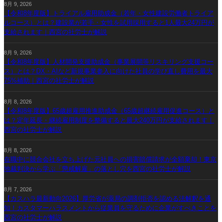
8月 9, 2026
【令和8年度版】トライアル雇用助成金（若年・女性建設労働者トライア
ルコース）とは？建設業が若手・女性を試用採用すると1人最大24万円が
支給されます｜西宮の社労士が解説
8月 9, 2026
【令和8年度版】人材開発支援助成金（事業展開等リスキリング支援コー
ス）とは？DX・AIなど新規事業参入に向けた社員の学び直し費用を最大
75%補助｜西宮の社労士が解説
8月 8, 2026
【令和8年度版】65歳超雇用推進助成金（65歳超継続雇用促進コース）と
は？定年延長・継続雇用制度を整備すると最大240万円が支給されます｜
西宮の社労士が解説
8月 8, 2026
在職中に競合会社を立ち上げた元社員への損害賠償請求が全額棄却！東京
地裁判決から学ぶ「懲戒解雇」の落とし穴を西宮の社労士が解説
8月 7, 2026
【カスハラ最新動向2026】厚労省が薬局の調剤拒否を認める法解釈を通
知！カスタマーハラスメントから従業員を守るために企業がすべきことを
西宮の社労士が解説