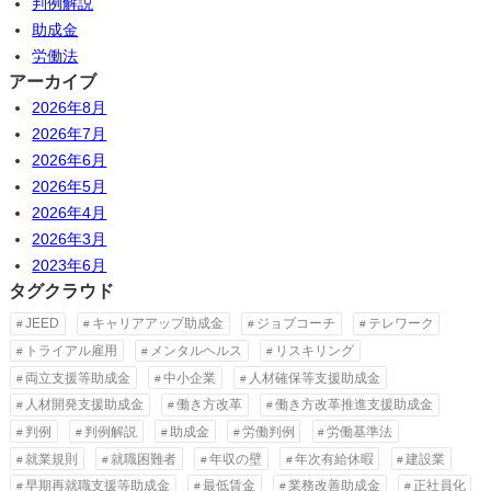
判例解説
助成金
労働法
アーカイブ
2026年8月
2026年7月
2026年6月
2026年5月
2026年4月
2026年3月
2023年6月
タグクラウド
JEED
キャリアアップ助成金
ジョブコーチ
テレワーク
トライアル雇用
メンタルヘルス
リスキリング
両立支援等助成金
中小企業
人材確保等支援助成金
人材開発支援助成金
働き方改革
働き方改革推進支援助成金
判例
判例解説
助成金
労働判例
労働基準法
就業規則
就職困難者
年収の壁
年次有給休暇
建設業
早期再就職支援等助成金
最低賃金
業務改善助成金
正社員化