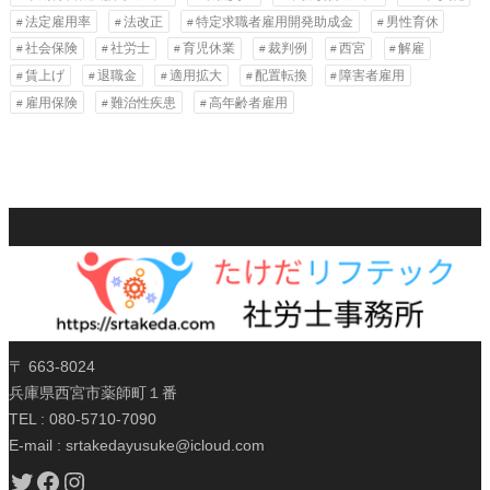
法定雇用率
法改正
特定求職者雇用開発助成金
男性育休
社会保険
社労士
育児休業
裁判例
西宮
解雇
賃上げ
退職金
適用拡大
配置転換
障害者雇用
雇用保険
難治性疾患
高年齢者雇用
〒 663-8024
兵庫県西宮市薬師町１番
TEL : 080-5710-7090
E-mail : srtakedayusuke@icloud.com
Twitter
Facebook
Instagram