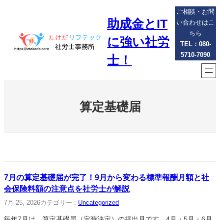
内
ご相談・お問
助成金とIT
容
い合わせはこ
を
ちら
に強い社労
ス
TEL：080-
5710-7090
キ
士！
ッ
プ
算定基礎届
7月の算定基礎届が完了！9月から変わる標準報酬月額と社
会保険料額の注意点を社労士が解説
7月 25, 2026
カテゴリー :
Uncategorized
毎年7月は、算定基礎届（定時決定）の提出月です。4月・5月・6月