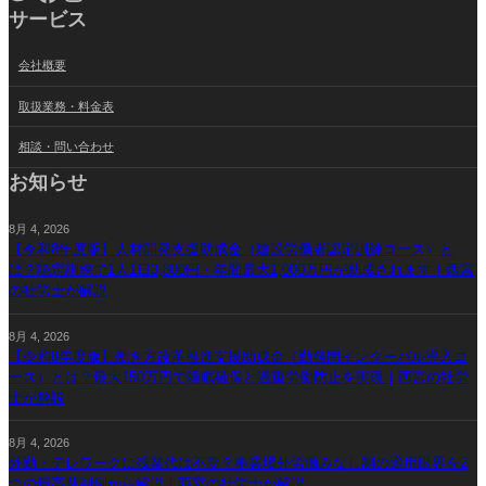
サービス
会社概要
取扱業務・料金表
相談・問い合わせ
お知らせ
8月 4, 2026
【令和8年度版】人材開発支援助成金（建設労働者認定訓練コース）と
は？認定訓練で1人1日3,800円・年間最大1,000万円が助成されます｜西宮
の社労士が解説
8月 4, 2026
【令和8年度版】働き方改革推進支援助成金（勤務間インターバル導入コ
ース）とは？最大150万円で睡眠確保と過重労働防止を実現｜西宮の社労
士が解説
8月 4, 2026
外勤・テレワークに残業代は不要？事業場外労働みなし制の適用限界を2
つの最高裁判例から解説｜西宮の社労士が解説