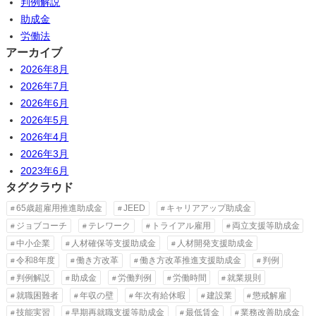
判例解説
助成金
労働法
アーカイブ
2026年8月
2026年7月
2026年6月
2026年5月
2026年4月
2026年3月
2023年6月
タグクラウド
65歳超雇用推進助成金
JEED
キャリアアップ助成金
ジョブコーチ
テレワーク
トライアル雇用
両立支援等助成金
中小企業
人材確保等支援助成金
人材開発支援助成金
令和8年度
働き方改革
働き方改革推進支援助成金
判例
判例解説
助成金
労働判例
労働時間
就業規則
就職困難者
年収の壁
年次有給休暇
建設業
懲戒解雇
技能実習
早期再就職支援等助成金
最低賃金
業務改善助成金