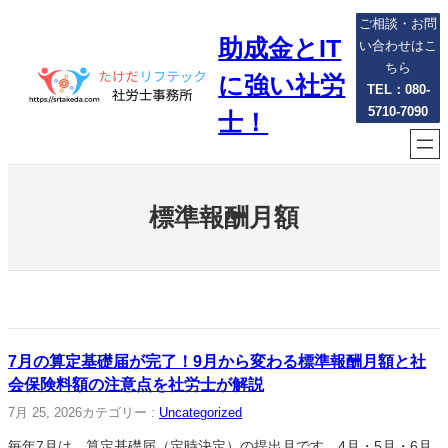
内
ご相談・お問
助成金とIT
容
い合わせはこ
を
ちら
に強い社労
ス
TEL：080-
5710-7090
キ
士！
ッ
プ
標準報酬月額
7月の算定基礎届が完了！9月から変わる標準報酬月額と社
会保険料額の注意点を社労士が解説
7月 25, 2026
カテゴリー :
Uncategorized
毎年7月は、算定基礎届（定時決定）の提出月です。4月・5月・6月