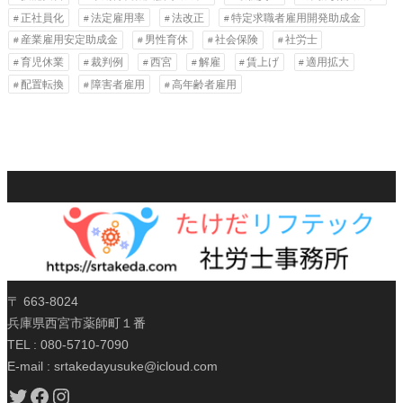
正社員化
法定雇用率
法改正
特定求職者雇用開発助成金
産業雇用安定助成金
男性育休
社会保険
社労士
育児休業
裁判例
西宮
解雇
賃上げ
適用拡大
配置転換
障害者雇用
高年齢者雇用
〒 663-8024
兵庫県西宮市薬師町１番
TEL : 080-5710-7090
E-mail : srtakedayusuke@icloud.com
Twitter
Facebook
Instagram