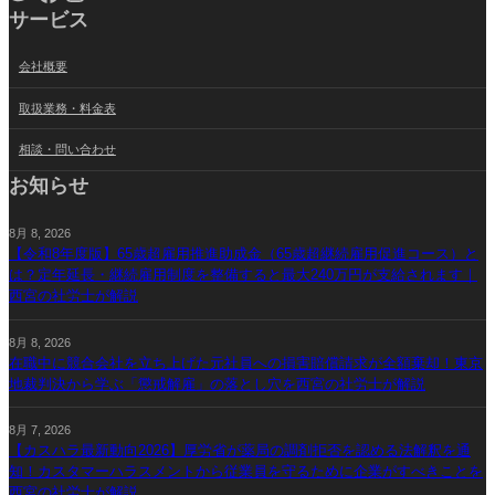
サービス
会社概要
取扱業務・料金表
相談・問い合わせ
お知らせ
8月 8, 2026
【令和8年度版】65歳超雇用推進助成金（65歳超継続雇用促進コース）と
は？定年延長・継続雇用制度を整備すると最大240万円が支給されます｜
西宮の社労士が解説
8月 8, 2026
在職中に競合会社を立ち上げた元社員への損害賠償請求が全額棄却！東京
地裁判決から学ぶ「懲戒解雇」の落とし穴を西宮の社労士が解説
8月 7, 2026
【カスハラ最新動向2026】厚労省が薬局の調剤拒否を認める法解釈を通
知！カスタマーハラスメントから従業員を守るために企業がすべきことを
西宮の社労士が解説