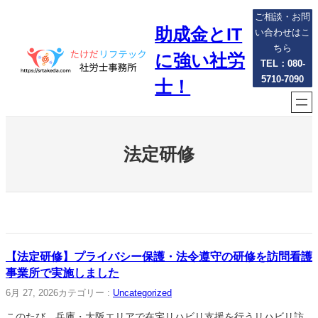
内
ご相談・お問
助成金とIT
容
い合わせはこ
を
ちら
に強い社労
ス
TEL：080-
5710-7090
キ
士！
ッ
プ
法定研修
【法定研修】プライバシー保護・法令遵守の研修を訪問看護
事業所で実施しました
6月 27, 2026
カテゴリー :
Uncategorized
このたび、兵庫・大阪エリアで在宅リハビリ支援を行うリハビリ訪