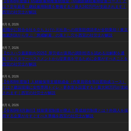
【令和8年度版】65歳超雇用推進助成金（65歳超継続雇用促進コース）と
は？定年延長・継続雇用制度を整備すると最大240万円が支給されます｜
西宮の社労士が解説
8月 8, 2026
在職中に競合会社を立ち上げた元社員への損害賠償請求が全額棄却！東京
地裁判決から学ぶ「懲戒解雇」の落とし穴を西宮の社労士が解説
8月 7, 2026
【カスハラ最新動向2026】厚労省が薬局の調剤拒否を認める法解釈を通
知！カスタマーハラスメントから従業員を守るために企業がすべきことを
西宮の社労士が解説
8月 6, 2026
【令和8年度版】人材確保等支援助成金（作業員宿舎等設置助成コース）
とは？建設現場に女性専用トイレ・更衣室を設置すると最大90万円が支給
されます｜西宮の社労士が解説
8月 6, 2026
【令和9年4月施行】技能実習制度が廃止！育成就労制度とは？外国人を採
用する企業が今すぐすべき準備を西宮の社労士が解説