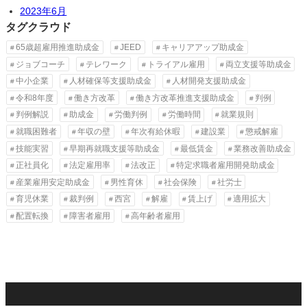
2023年6月
タグクラウド
65歳超雇用推進助成金
JEED
キャリアアップ助成金
ジョブコーチ
テレワーク
トライアル雇用
両立支援等助成金
中小企業
人材確保等支援助成金
人材開発支援助成金
令和8年度
働き方改革
働き方改革推進支援助成金
判例
判例解説
助成金
労働判例
労働時間
就業規則
就職困難者
年収の壁
年次有給休暇
建設業
懲戒解雇
技能実習
早期再就職支援等助成金
最低賃金
業務改善助成金
正社員化
法定雇用率
法改正
特定求職者雇用開発助成金
産業雇用安定助成金
男性育休
社会保険
社労士
育児休業
裁判例
西宮
解雇
賃上げ
適用拡大
配置転換
障害者雇用
高年齢者雇用