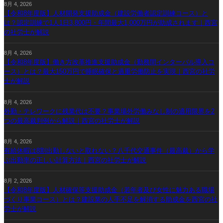
8月 4, 2026
【令和8年度版】人材開発支援助成金（建設労働者認定訓練コース）と
は？認定訓練で1人1日3,800円・年間最大1,000万円が助成されます｜西宮
の社労士が解説
8月 4, 2026
【令和8年度版】働き方改革推進支援助成金（勤務間インターバル導入コ
ース）とは？最大150万円で睡眠確保と過重労働防止を実現｜西宮の社労
士が解説
8月 4, 2026
外勤・テレワークに残業代は不要？事業場外労働みなし制の適用限界を2
つの最高裁判例から解説｜西宮の社労士が解説
8月 4, 2026
有給休暇は8割出勤しないと取れない？八千代交通事件（最高裁）から学
ぶ出勤率の正しい計算方法｜西宮の社労士が解説
8月 2, 2026
【令和8年度版】人材確保等支援助成金（若年者及び女性に魅力ある職場
づくり事業コース）とは？建設業の人手不足を解消する助成金を西宮の社
労士が解説