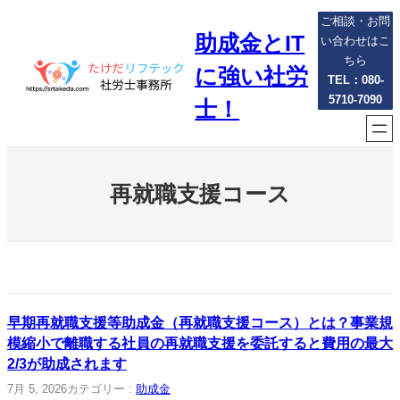
内
ご相談・お問
助成金とIT
容
い合わせはこ
を
ちら
に強い社労
ス
TEL：080-
5710-7090
キ
士！
ッ
プ
再就職支援コース
早期再就職支援等助成金（再就職支援コース）とは？事業規
模縮小で離職する社員の再就職支援を委託すると費用の最大
2/3が助成されます
7月 5, 2026
カテゴリー :
助成金