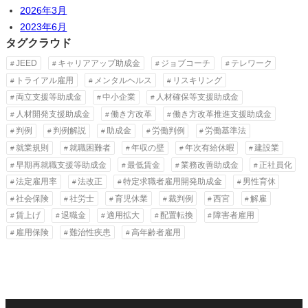
2026年3月
2023年6月
タグクラウド
JEED
キャリアアップ助成金
ジョブコーチ
テレワーク
トライアル雇用
メンタルヘルス
リスキリング
両立支援等助成金
中小企業
人材確保等支援助成金
人材開発支援助成金
働き方改革
働き方改革推進支援助成金
判例
判例解説
助成金
労働判例
労働基準法
就業規則
就職困難者
年収の壁
年次有給休暇
建設業
早期再就職支援等助成金
最低賃金
業務改善助成金
正社員化
法定雇用率
法改正
特定求職者雇用開発助成金
男性育休
社会保険
社労士
育児休業
裁判例
西宮
解雇
賃上げ
退職金
適用拡大
配置転換
障害者雇用
雇用保険
難治性疾患
高年齢者雇用