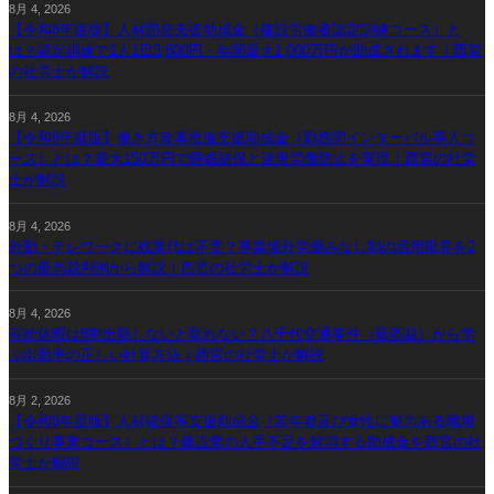
8月 4, 2026
【令和8年度版】人材開発支援助成金（建設労働者認定訓練コース）と
は？認定訓練で1人1日3,800円・年間最大1,000万円が助成されます｜西宮
の社労士が解説
8月 4, 2026
【令和8年度版】働き方改革推進支援助成金（勤務間インターバル導入コ
ース）とは？最大150万円で睡眠確保と過重労働防止を実現｜西宮の社労
士が解説
8月 4, 2026
外勤・テレワークに残業代は不要？事業場外労働みなし制の適用限界を2
つの最高裁判例から解説｜西宮の社労士が解説
8月 4, 2026
有給休暇は8割出勤しないと取れない？八千代交通事件（最高裁）から学
ぶ出勤率の正しい計算方法｜西宮の社労士が解説
8月 2, 2026
【令和8年度版】人材確保等支援助成金（若年者及び女性に魅力ある職場
づくり事業コース）とは？建設業の人手不足を解消する助成金を西宮の社
労士が解説