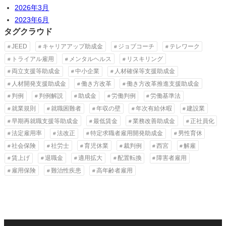
2026年3月
2023年6月
タグクラウド
JEED
キャリアアップ助成金
ジョブコーチ
テレワーク
トライアル雇用
メンタルヘルス
リスキリング
両立支援等助成金
中小企業
人材確保等支援助成金
人材開発支援助成金
働き方改革
働き方改革推進支援助成金
判例
判例解説
助成金
労働判例
労働基準法
就業規則
就職困難者
年収の壁
年次有給休暇
建設業
早期再就職支援等助成金
最低賃金
業務改善助成金
正社員化
法定雇用率
法改正
特定求職者雇用開発助成金
男性育休
社会保険
社労士
育児休業
裁判例
西宮
解雇
賃上げ
退職金
適用拡大
配置転換
障害者雇用
雇用保険
難治性疾患
高年齢者雇用