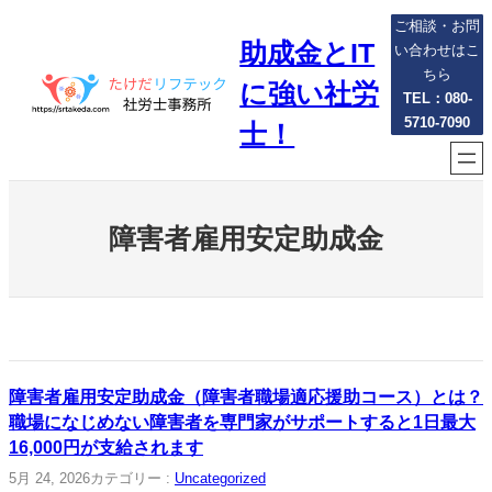
内
ご相談・お問
助成金とIT
容
い合わせはこ
を
ちら
に強い社労
ス
TEL：080-
5710-7090
キ
士！
ッ
プ
障害者雇用安定助成金
障害者雇用安定助成金（障害者職場適応援助コース）とは？
職場になじめない障害者を専門家がサポートすると1日最大
16,000円が支給されます
5月 24, 2026
カテゴリー :
Uncategorized