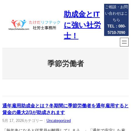
内
ご相談・お問
助成金とIT
容
い合わせはこ
を
ちら
に強い社労
ス
TEL：080-
5710-7090
キ
士！
ッ
プ
季節労働者
通年雇用助成金とは？冬期間に季節労働者を通年雇用すると
賃金の最大2/3が助成されます
5月 17, 2026
カテゴリー :
Uncategorized
「毎年冬になると従業員が離職してしまう…」「通年で安定した雇