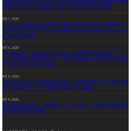
在職中に競合会社を立ち上げた元社員への損害賠償請求が全額棄却！東京
地裁判決から学ぶ「懲戒解雇」の落とし穴を西宮の社労士が解説
8月 7, 2026
【カスハラ最新動向2026】厚労省が薬局の調剤拒否を認める法解釈を通
知！カスタマーハラスメントから従業員を守るために企業がすべきことを
西宮の社労士が解説
8月 6, 2026
【令和8年度版】人材確保等支援助成金（作業員宿舎等設置助成コース）
とは？建設現場に女性専用トイレ・更衣室を設置すると最大90万円が支給
されます｜西宮の社労士が解説
8月 6, 2026
【令和9年4月施行】技能実習制度が廃止！育成就労制度とは？外国人を採
用する企業が今すぐすべき準備を西宮の社労士が解説
8月 6, 2026
裁量労働制の対象拡大へ議論加速！「みなし残業」と濫用防止策の最新動
向を西宮の社労士が解説