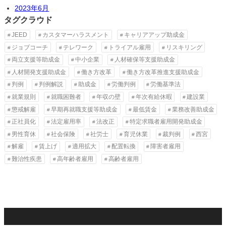
2023年6月
タグクラウド
JEED
カスタマーハラスメント
キャリアアップ助成金
ジョブコーチ
テレワーク
トライアル雇用
リスキリング
両立支援等助成金
中小企業
人材確保等支援助成金
人材開発支援助成金
働き方改革
働き方改革推進支援助成金
判例
判例解説
助成金
労働判例
労働基準法
就業規則
就職困難者
年収の壁
年次有給休暇
建設業
懲戒解雇
早期再就職支援等助成金
最低賃金
業務改善助成金
正社員化
法定雇用率
法改正
特定求職者雇用開発助成金
男性育休
社会保険
社労士
育児休業
裁判例
西宮
解雇
賃上げ
適用拡大
配置転換
障害者雇用
難治性疾患
高年齢者雇用
高齢者雇用