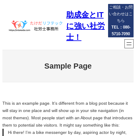
内
ご相談・お問
助成金とIT
容
い合わせはこ
を
ちら
に強い社労
ス
TEL：080-
5710-7090
キ
士！
ッ
プ
Sample Page
This is an example page. It’s different from a blog post because it
will stay in one place and will show up in your site navigation (in
most themes). Most people start with an About page that introduces
them to potential site visitors. It might say something like this:
Hi there! I’m a bike messenger by day, aspiring actor by night,