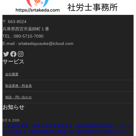
〒 663-8024
兵庫県西宮市薬師町１番
TEL : 080-5710-7090
E-mail : srtakedayusuke@icloud.com
Twitter
Facebook
Instagram
サービス
会社概要
取扱業務・料金表
相談・問い合わせ
お知らせ
8月 8, 2026
【令和8年度版】65歳超雇用推進助成金（65歳超継続雇用促進コース）と
は？定年延長・継続雇用制度を整備すると最大240万円が支給されます｜