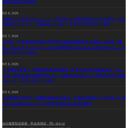
西宮の社労士が解説
8月 8, 2026
在職中に競合会社を立ち上げた元社員への損害賠償請求が全額棄却！東京
地裁判決から学ぶ「懲戒解雇」の落とし穴を西宮の社労士が解説
8月 7, 2026
【カスハラ最新動向2026】厚労省が薬局の調剤拒否を認める法解釈を通
知！カスタマーハラスメントから従業員を守るために企業がすべきことを
西宮の社労士が解説
8月 6, 2026
【令和8年度版】人材確保等支援助成金（作業員宿舎等設置助成コース）
とは？建設現場に女性専用トイレ・更衣室を設置すると最大90万円が支給
されます｜西宮の社労士が解説
8月 6, 2026
【令和9年4月施行】技能実習制度が廃止！育成就労制度とは？外国人を採
用する企業が今すぐすべき準備を西宮の社労士が解説
会社概要
取扱業務・料金表
相談・問い合わせ