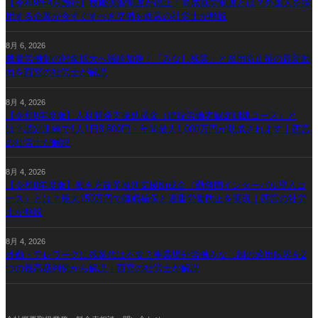
【令和9年4月施行】技能実習制度が廃止！育成就労制度とは？外国人を採
用する企業が今すぐすべき準備を西宮の社労士が解説
8月 6, 2026
裁量労働制の対象拡大へ議論加速！「みなし残業」と濫用防止策の最新動
向を西宮の社労士が解説
8月 4, 2026
【令和8年度版】人材開発支援助成金（建設労働者認定訓練コース）と
は？認定訓練で1人1日3,800円・年間最大1,000万円が助成されます｜西宮
の社労士が解説
8月 4, 2026
【令和8年度版】働き方改革推進支援助成金（勤務間インターバル導入コ
ース）とは？最大150万円で睡眠確保と過重労働防止を実現｜西宮の社労
士が解説
8月 4, 2026
外勤・テレワークに残業代は不要？事業場外労働みなし制の適用限界を2
つの最高裁判例から解説｜西宮の社労士が解説