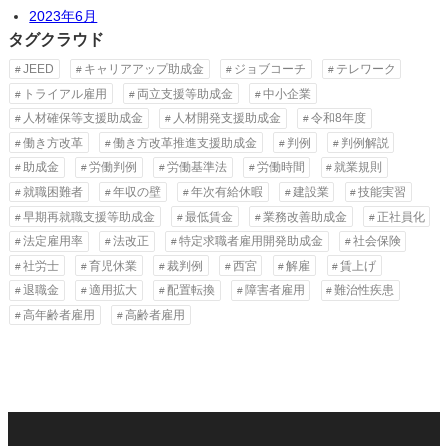
2023年6月
タグクラウド
JEED
キャリアアップ助成金
ジョブコーチ
テレワーク
トライアル雇用
両立支援等助成金
中小企業
人材確保等支援助成金
人材開発支援助成金
令和8年度
働き方改革
働き方改革推進支援助成金
判例
判例解説
助成金
労働判例
労働基準法
労働時間
就業規則
就職困難者
年収の壁
年次有給休暇
建設業
技能実習
早期再就職支援等助成金
最低賃金
業務改善助成金
正社員化
法定雇用率
法改正
特定求職者雇用開発助成金
社会保険
社労士
育児休業
裁判例
西宮
解雇
賃上げ
退職金
適用拡大
配置転換
障害者雇用
難治性疾患
高年齢者雇用
高齢者雇用