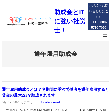
内
ご相談・お問
助成金とIT
容
い合わせはこ
を
ちら
に強い社労
ス
TEL：080-
5710-7090
キ
士！
ッ
プ
通年雇用助成金
通年雇用助成金とは？冬期間に季節労働者を通年雇用すると
賃金の最大2/3が助成されます
5月 17, 2026
カテゴリー :
Uncategorized
「毎年冬になると従業員が離職してしまう…」「通年で安定した雇