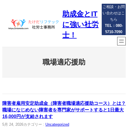
内
ご相談・お問
助成金とIT
容
い合わせはこ
を
ちら
に強い社労
ス
TEL：080-
5710-7090
キ
士！
ッ
プ
職場適応援助
障害者雇用安定助成金（障害者職場適応援助コース）とは？
職場になじめない障害者を専門家がサポートすると1日最大
16,000円が支給されます
5月 24, 2026
カテゴリー :
Uncategorized