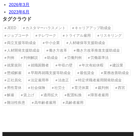
2026年3月
2023年6月
タグクラウド
JEED
カスタマーハラスメント
キャリアアップ助成金
ジョブコーチ
テレワーク
トライアル雇用
リスキリング
両立支援等助成金
中小企業
人材確保等支援助成金
人材開発支援助成金
働き方改革
働き方改革推進支援助成金
判例
判例解説
助成金
労働判例
労働基準法
就業規則
就職困難者
年収の壁
年次有給休暇
建設業
懲戒解雇
早期再就職支援等助成金
最低賃金
業務改善助成金
正社員化
法定雇用率
法改正
特定求職者雇用開発助成金
男性育休
社会保険
社労士
育児休業
裁判例
西宮
解雇
賃上げ
適用拡大
配置転換
障害者雇用
難治性疾患
高年齢者雇用
高齢者雇用