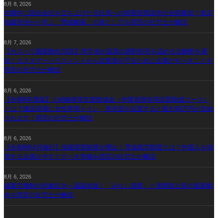
8月 8, 2026
在職中に競合会社を立ち上げた元社員への損害賠償請求が全額棄却！東京
地裁判決から学ぶ「懲戒解雇」の落とし穴を西宮の社労士が解説
8月 7, 2026
【カスハラ最新動向2026】厚労省が薬局の調剤拒否を認める法解釈を通
知！カスタマーハラスメントから従業員を守るために企業がすべきことを
西宮の社労士が解説
8月 6, 2026
【令和8年度版】人材確保等支援助成金（作業員宿舎等設置助成コース）
とは？建設現場に女性専用トイレ・更衣室を設置すると最大90万円が支給
されます｜西宮の社労士が解説
8月 6, 2026
【令和9年4月施行】技能実習制度が廃止！育成就労制度とは？外国人を採
用する企業が今すぐすべき準備を西宮の社労士が解説
8月 6, 2026
裁量労働制の対象拡大へ議論加速！「みなし残業」と濫用防止策の最新動
向を西宮の社労士が解説